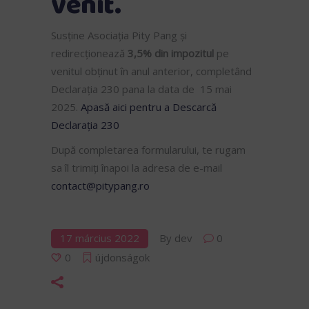
venit.
Susține Asociația Pity Pang și
redirecționează
3,5% din impozitul
pe
venitul obținut în anul anterior, completând
Declarația 230 pana la data de 15 mai
2025.
Apasă aici pentru a Descarcă
Declarația 230
După completarea formularului, te rugam
sa îl trimiți înapoi la adresa de e-mail
contact@pitypang.ro
17 március 2022
By
dev
0
0
újdonságok