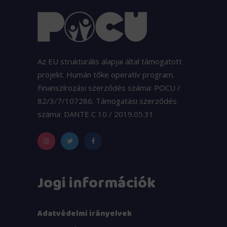
Az EU strukturális alapjai által támogatott
projekt. Humán tőke operatív program.
Finanszírozási szerződés száma: POCU /
82/3/7/107286. Támogatási szerződés
száma: DANTE C 10 / 2019.05.31
Jogi információk
Adatvédelmi irányelvek