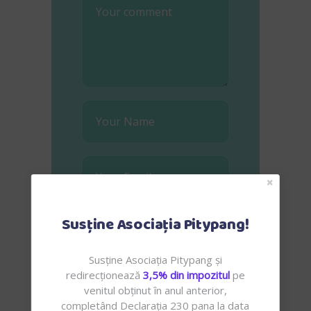
Susține Asociația Pitypang!
Susține Asociația Pitypang și
redirecționează
3,5% din impozitul
pe
Save my name, email, and
venitul obținut în anul anterior,
website in this browser for
completând Declarația 230 pana la data