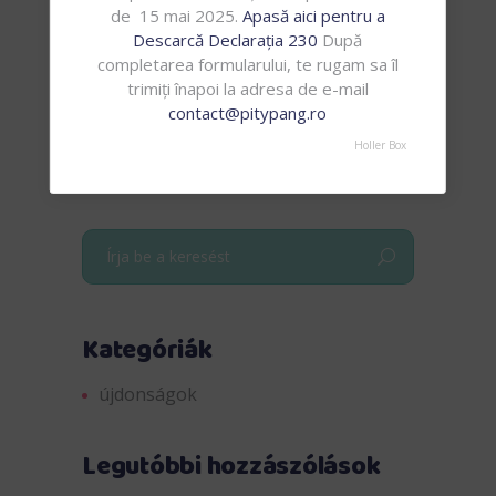
the next time I comment.
de 15 mai 2025.
Apasă aici pentru a
Descarcă Declarația 230
După
completarea formularului, te rugam sa îl
trimiți înapoi la adresa de e-mail
contact@pitypang.ro
Holler Box
Search
for:
Kategóriák
újdonságok
Legutóbbi hozzászólások