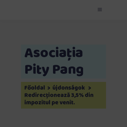
Asociația
Pity Pang
Főoldal
>
újdonságok
>
Redirecționează 3,5% din
impozitul pe venit.