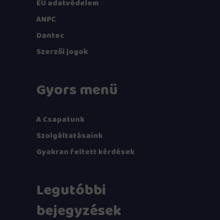
EU adatvédelem
ANPC
Dantec
Szerzői jogok
Gyors menü
A Csapatunk
Szolgáltatásaink
Gyakran feltett kérdések
Legutóbbi
bejegyzések